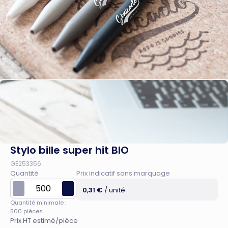
Stylo bille super hit BIO
GE253356
Quantité
Prix indicatif sans marquage
0,31 €
/ unité
Quantité minimale :
500 pièces
Prix HT estimé/pièce