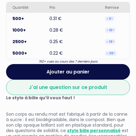
Quantité
Prix
Remise
500+
0.31 €
– 0
%
1000+
0.28 €
– 10
%
2500+
0.25 €
– 19
%
5000+
0.22 €
– 29
%
762+ vues au cours des 7 derniers jours
Ajouter au panier
J'ai une question sur ce produit
Le stylo à bille qu’il vous faut !
Son corps au rendu mat est fabriqué à partir de la canne
à sucre : il est biodégradable, dans le compost. Bien que
son clip opaque brillant soit en plastique standard, pour
des questions de solidité, ce
stylo bille personnalisé
est