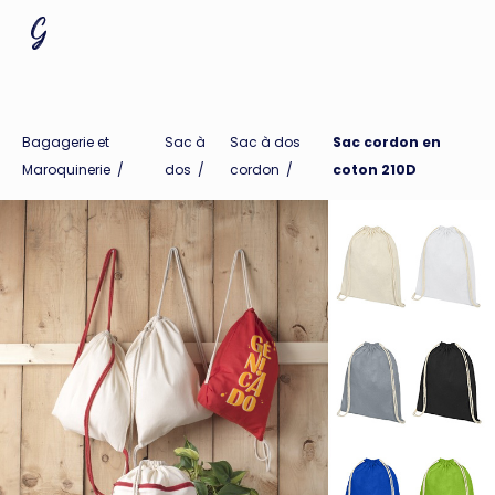
Bagagerie et
Sac à
Sac à dos
Sac cordon en
Maroquinerie
/
dos
/
cordon
/
coton 210D