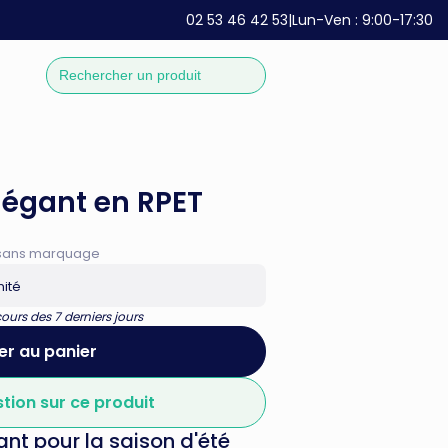
02 53 46 42 53
|
Lun-Ven : 9:00-17:30
légant en RPET
if sans marquage
nité
urs des 7 derniers jours
er au panier
stion sur ce produit
nt pour la saison d'été