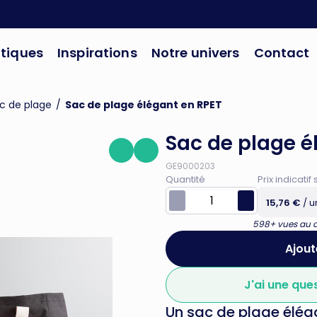
tiques
Inspirations
Notre univers
Contact
c de plage
/
Sac de plage élégant en RPET
Sac de plage é
GE9000203
Quantité
Prix indicat
15,76 €
/ u
598+ vues au co
Ajout
J'ai une que
Un sac de plage éléga