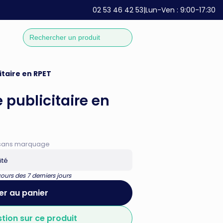
02 53 46 42 53
|
Lun-Ven : 9:00-17:30
taire en RPET
publicitaire en
if sans marquage
ité
urs des 7 derniers jours
er au panier
stion sur ce produit