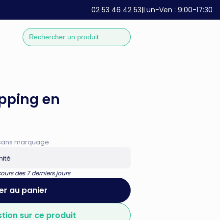
02 53 46 42 53
|
Lun-Ven : 9:00-17:30
pping en
if sans marquage
nité
urs des 7 derniers jours
er au panier
stion sur ce produit