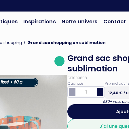
tiques
Inspirations
Notre univers
Contact
c shopping
/
Grand sac shopping en sublimation
Grand sac sho
sublimation
GE1000898
Quantité
Prix indicat
12,40 €
/ u
980+ vues au co
Ajout
J'ai une que