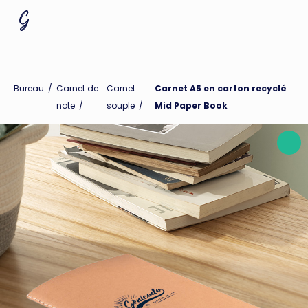
Bureau
/
Carnet de
Carnet
Carnet A5 en carton recyclé
note
/
souple
/
Mid Paper Book