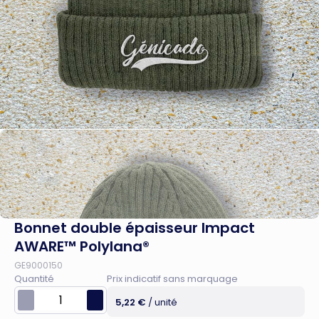
Bonnet double épaisseur Impact
AWARE™ Polylana®
GE9000150
Quantité
Prix indicatif sans marquage
5,22 €
/ unité