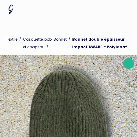
Textile
/
Casquette, bob
Bonnet
/
Bonnet double épaisseur
et chapeau
/
Impact AWARE™ Polylana®