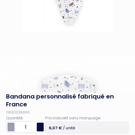
Bandana personnalisé fabriqué en
France
GE80038866
Quantité
Prix indicatif sans marquage
6,07 €
/ unité