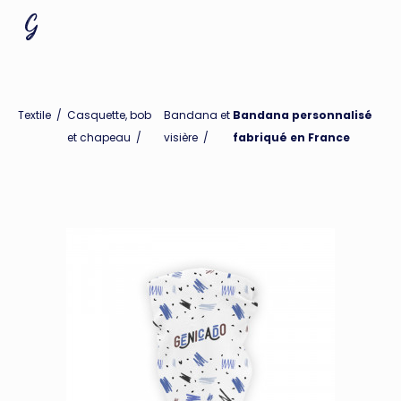
Textile
/
Casquette, bob
Bandana et
Bandana personnalisé
et chapeau
/
visière
/
fabriqué en France