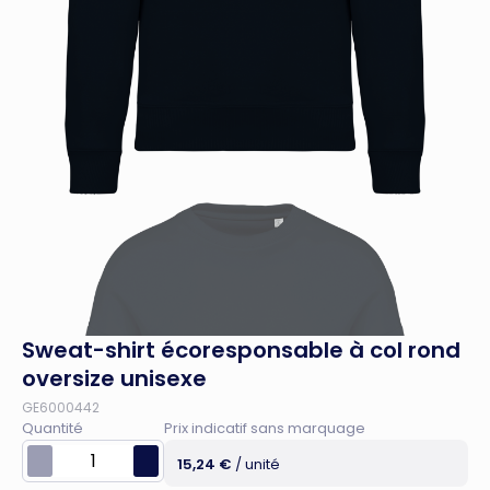
Sweat-shirt écoresponsable à col rond
oversize unisexe
GE6000442
Quantité
Prix indicatif sans marquage
15,24 €
/ unité