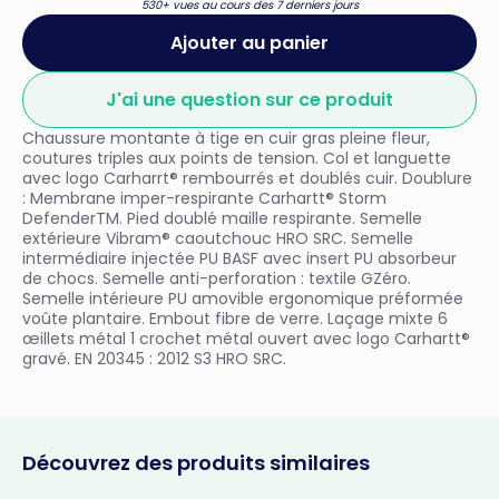
530+ vues au cours des 7 derniers jours
Ajouter au panier
J'ai une question sur ce produit
Chaussure montante à tige en cuir gras pleine fleur,
coutures triples aux points de tension. Col et languette
avec logo Carharrt® rembourrés et doublés cuir. Doublure
: Membrane imper-respirante Carhartt® Storm
DefenderTM. Pied doublé maille respirante. Semelle
extérieure Vibram® caoutchouc HRO SRC. Semelle
intermédiaire injectée PU BASF avec insert PU absorbeur
de chocs. Semelle anti-perforation : textile GZéro.
Semelle intérieure PU amovible ergonomique préformée
voûte plantaire. Embout fibre de verre. Laçage mixte 6
œillets métal 1 crochet métal ouvert avec logo Carhartt®
gravé. EN 20345 : 2012 S3 HRO SRC.
Découvrez des produits similaires