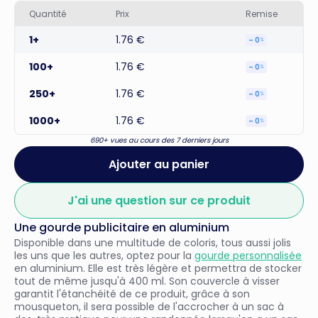
Quantité
Prix
Remise
1+
1.76 €
– 0
%
100+
1.76 €
– 0
%
250+
1.76 €
– 0
%
1000+
1.76 €
– 0
%
690+ vues au cours des 7 derniers jours
Ajouter au panier
J'ai une question sur ce produit
Une gourde publicitaire en aluminium
Disponible dans une multitude de coloris, tous aussi jolis
les uns que les autres, optez pour la
gourde personnalisée
en aluminium. Elle est très légère et permettra de stocker
tout de même jusqu'à 400 ml. Son couvercle à visser
garantit l'étanchéité de ce produit, grâce à son
mousqueton, il sera possible de l'accrocher à un sac à