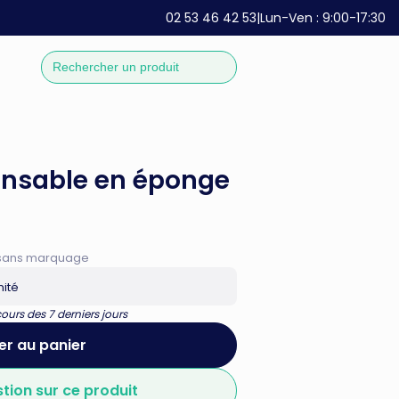
02 53 46 42 53
|
Lun-Ven : 9:00-17:30
onsable en éponge
if sans marquage
nité
urs des 7 derniers jours
er au panier
stion sur ce produit