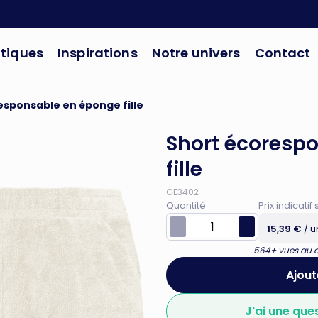
tiques
Inspirations
Notre univers
Contact
esponsable en éponge fille
Short écoresp
fille
GE3402
Quantité
Prix indicat
15,39 €
/ u
564+ vues au co
Ajout
J'ai une que