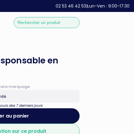
02 53 46 42 53
|
Lun-Ven : 9:00-17:30
sponsable en
if sans marquage
nité
urs des 7 derniers jours
er au panier
stion sur ce produit