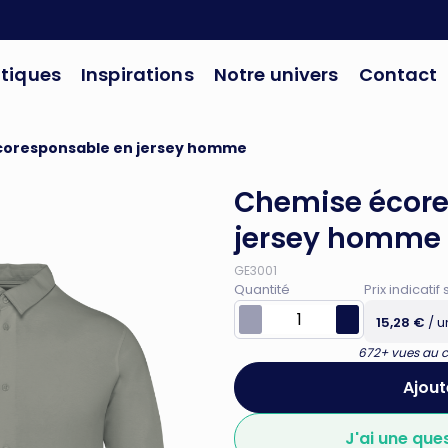
tiques
Inspirations
Notre univers
Contact
coresponsable en jersey homme
Chemise écore
jersey homme
GE3001
Quantité
Prix indicat
15,28 €
/ u
672+ vues au co
Ajout
J'ai une que