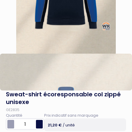
Sweat-shirt écoresponsable col zippé
unisexe
GE2835
Quantité
Prix indicatif sans marquage
21,20 €
/ unité