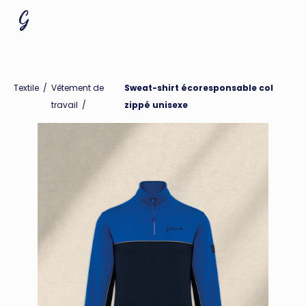
Textile
/
Vêtement de
Sweat-shirt écoresponsable col
travail
/
zippé unisexe