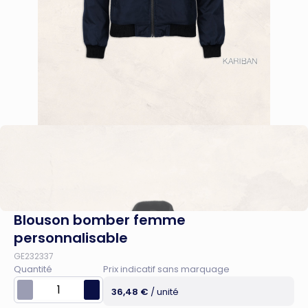
Blouson bomber femme
personnalisable
GE232337
Quantité
Prix indicatif sans marquage
36,48 €
/ unité