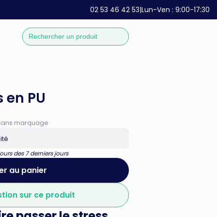
02 53 46 42 53
|
Lun-Ven : 9:00-17:30
s en PU
if sans marquage
ité
urs des 7 derniers jours
er au panier
stion sur ce produit
re passer le stress