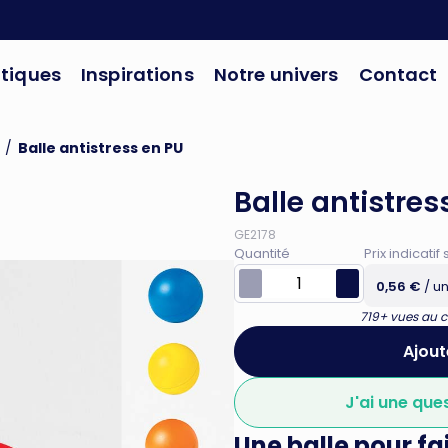
tiques
Inspirations
Notre univers
Contact
/
Balle antistress en PU
Balle antistres
GE2178
Quantité
Prix indicat
0,56 €
/ un
719+ vues au co
Ajout
J'ai une que
Une balle pour fai