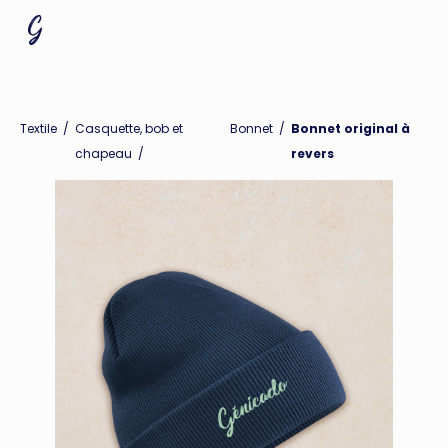
Textile
/
Casquette, bob et
Bonnet
/
Bonnet original à
chapeau
/
revers