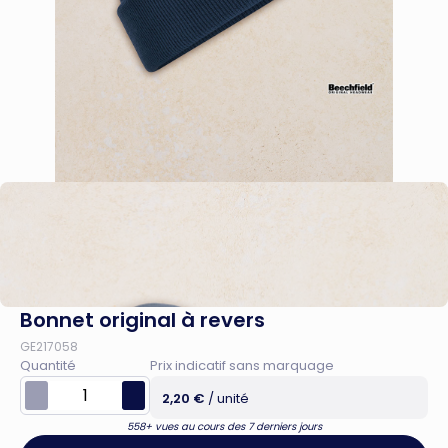
Bonnet original à revers
GE217058
Quantité
Prix indicatif sans marquage
2,20 €
/ unité
558+ vues au cours des 7 derniers jours