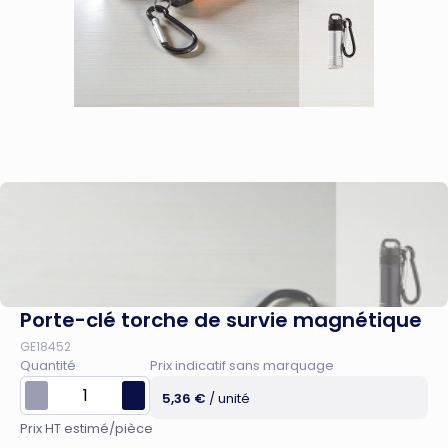
Porte-clé torche de survie magnétique
GE18452
Quantité
Prix indicatif sans marquage
5,36 €
/ unité
Prix HT estimé/pièce