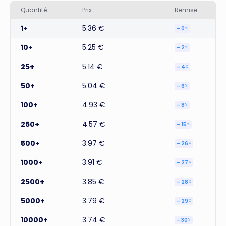
Quantité
Prix
Remise
1+
5.36 €
– 0
%
10+
5.25 €
– 2
%
25+
5.14 €
– 4
%
50+
5.04 €
– 6
%
100+
4.93 €
– 8
%
250+
4.57 €
– 15
%
500+
3.97 €
– 26
%
1000+
3.91 €
– 27
%
2500+
3.85 €
– 28
%
5000+
3.79 €
– 29
%
10000+
3.74 €
– 30
%