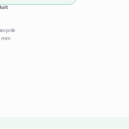
duit
recyclé
 3 mm
e