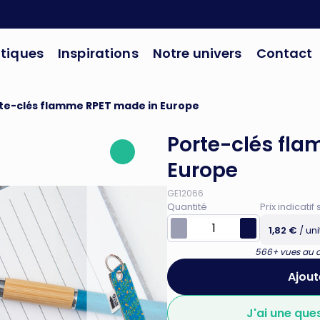
tiques
Inspirations
Notre univers
Contact
te-clés flamme RPET made in Europe
Porte-clés fl
Europe
GE12066
Quantité
Prix indicat
1,82 €
/ uni
566+ vues au co
Ajout
J'ai une que