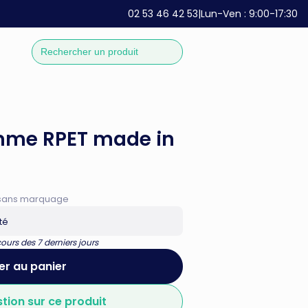
02 53 46 42 53
|
Lun-Ven : 9:00-17:30
amme RPET made in
if sans marquage
té
urs des 7 derniers jours
er au panier
stion sur ce produit