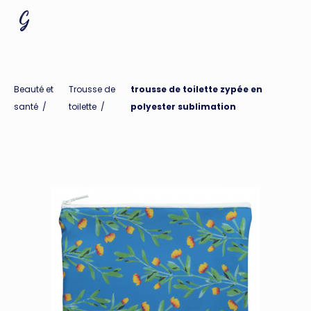
Beauté et
Trousse de
trousse de toilette zypée en
santé
/
toilette
/
polyester sublimation